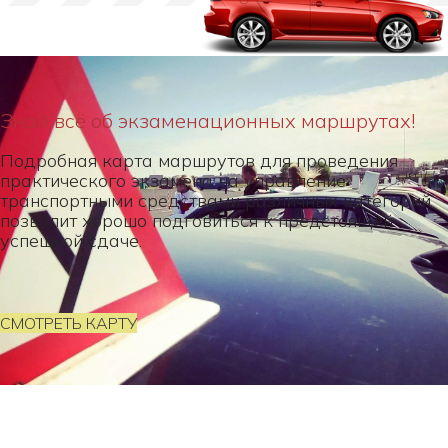
Знай всё об экзаменационных маршрутах!
Подробная карта маршрутов для проведения
практического экзамена на управление
транспортными средствами различных категорий
позволит хорошо подговиться к предстоящей
успешной сдаче.
СМОТРЕТЬ КАРТУ