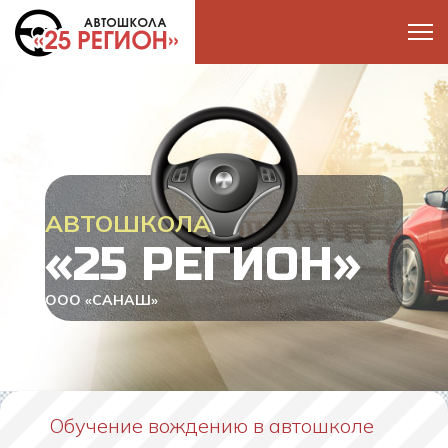
АВТОШКОЛА
«25 РЕГИОН»
ООО «САНАШ»
Обучение вождению в автошколе